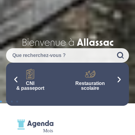
Bienvenue à
Allassac
CNI
Restauration
& passeport
scolaire
Agenda
Mois