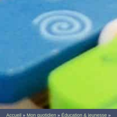
Accueil
»
Mon quotidien
»
Éducation & jeunesse
»