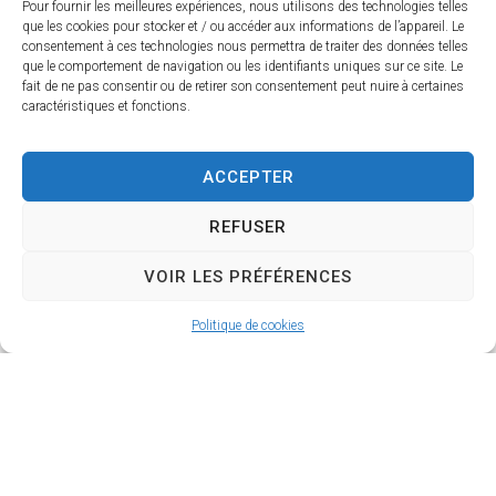
Pour fournir les meilleures expériences, nous utilisons des technologies telles
que les cookies pour stocker et / ou accéder aux informations de l’appareil. Le
consentement à ces technologies nous permettra de traiter des données telles
que le comportement de navigation ou les identifiants uniques sur ce site. Le
LOPEZ Charlélynn
fait de ne pas consentir ou de retirer son consentement peut nuire à certaines
10 Rue du Petit Garavet
caractéristiques et fonctions.
06 33 63 26 41
ACCEPTER
REFUSER
MACHADO Aurélie
Lajugie
VOIR LES PRÉFÉRENCES
05 55 88 14 46
06 11 33 82 25
Politique de cookies
MAM CHAPI CHAPO : NALDO
Charlotte et TREMOULET
Charlotte