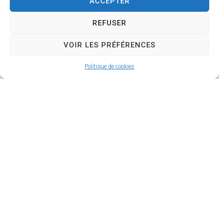
ACCEPTER
demi,
enchaînant
REFUSER
de
nombreuse
VOIR LES PRÉFÉRENCES
s cascades et
cascatelles
. On
Politique de cookies
peut également
admirer
les
vestiges de
vieux
moulins
le long
de
sentiers de
randonnées
.