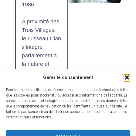
1986.
A proximité des
Trois Villages,
le ruisseau Clan
s’intègre
parfaitement à
la nature et
s’écoule à
Gérer le consentement
travers des
gorges,
Pour fournir les meilleures expériences, nous utilisons des technologies telles
que les cookies pour stocker et / ou accéder aux informations de l’appareil. Le
perdant
80
consentement à ces technologies nous permettra de traiter des données telles
mètres
que le comportement de navigation ou les identifiants uniques sur ce site. Le
fait de ne pas consentir ou de retirer son consentement peut nuire à certaines
d’altitude
en
caractéristiques et fonctions.
moins d’un
kilomètre et