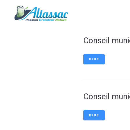
contenu
principal
Ma mairie
Conseil munic
PLUS
Conseil muni
PLUS