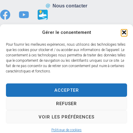
Nous contacter
Gérer le consentement
Horaires d’ouverture
Pour fournir les meilleures expériences, nous utilisons des technologies telles
que les cookies pour stocker et / ou accéder aux informations de l’appareil. Le
Du lundi au vendredi :
consentement à ces technologies nous permettra de traiter des données telles
8h30 – 12h00
que le comportement de navigation ou les identifiants uniques sur ce site. Le
fait de ne pas consentir ou de retirer son consentement peut nuire à certaines
13h30 – 17h30
caractéristiques et fonctions.
Samedi :
08h30 – 12h00
Accéder au back-office
ACCEPTER
REFUSER
Accessibilité
Mentions légales
Confidentialité
VOIR LES PRÉFÉRENCES
Données personnelles
Plan du site
© 2024 Propulsé par Utopia
Politique de cookies