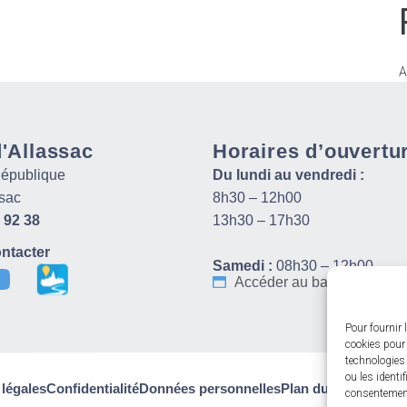
A
d'Allassac
Horaires d’ouvertu
 République
Du lundi au vendredi :
sac
8h30 – 12h00
 92 38
13h30 – 17h30
ntacter
Samedi :
08h30 – 12h00
Accéder au back-office
Pour fournir 
cookies pour 
technologies
ou les identi
légales
Confidentialité
Données personnelles
Plan du site
© 2024 
consentement 