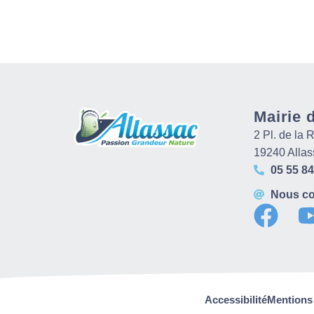
Mairie 
2 Pl. de la
19240 Allas
05 55 84
Nous co
Accessibilité
Mentions 