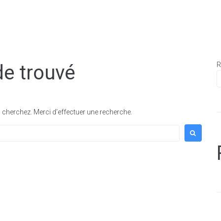
Découvrir Allassac
Mon quotidien
R
de trouvé
cherchez. Merci d’effectuer une recherche.