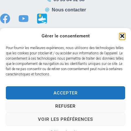
Nous contacter
Gérer le consentement
Horaires d’ouverture
Pour fournir les meilleures expériences, nous utilisons des technologies telles
que les cookies pour stocker et / ou accéder aux informations de l’appareil. Le
Du lundi au vendredi :
consentement à ces technologies nous permettra de traiter des données telles
8h30 – 12h00
que le comportement de navigation ou les identifiants uniques sur ce site. Le
fait de ne pas consentir ou de retirer son consentement peut nuire à certaines
13h30 – 17h30
caractéristiques et fonctions.
Samedi :
08h30 – 12h00
Accéder au back-office
ACCEPTER
REFUSER
Accessibilité
Mentions légales
Confidentialité
VOIR LES PRÉFÉRENCES
Données personnelles
Plan du site
© 2024 Propulsé par Utopia