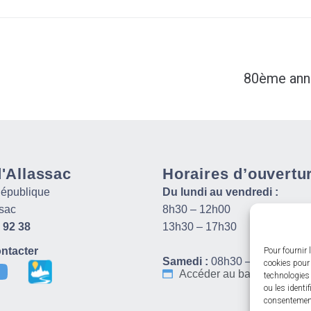
80ème anni
d'Allassac
Horaires d’ouvertu
 République
Du lundi au vendredi :
sac
8h30 – 12h00
 92 38
13h30 – 17h30
ntacter
Pour fournir 
Samedi :
08h30 – 12h00
cookies pour 
Accéder au back-office
technologies
ou les identi
consentement 