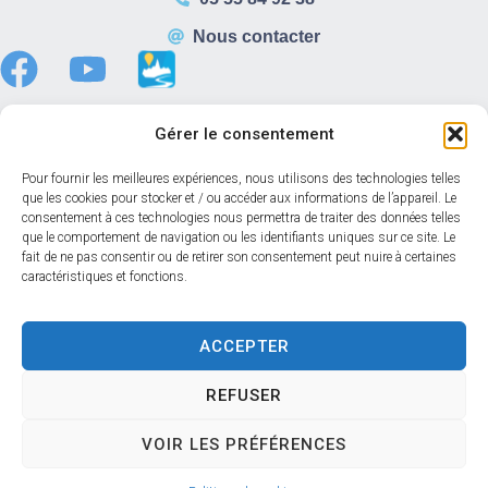
Nous contacter
Gérer le consentement
Horaires d’ouverture
Pour fournir les meilleures expériences, nous utilisons des technologies telles
que les cookies pour stocker et / ou accéder aux informations de l’appareil. Le
Du lundi au vendredi :
consentement à ces technologies nous permettra de traiter des données telles
8h30 – 12h00
que le comportement de navigation ou les identifiants uniques sur ce site. Le
fait de ne pas consentir ou de retirer son consentement peut nuire à certaines
13h30 – 17h30
caractéristiques et fonctions.
Samedi :
08h30 – 12h00
Accéder au back-office
ACCEPTER
REFUSER
Accessibilité
Mentions légales
Confidentialité
VOIR LES PRÉFÉRENCES
Données personnelles
Plan du site
© 2024 Propulsé par Utopia