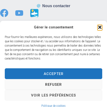
Nous contacter
Gérer le consentement
Horaires d’ouverture
Pour fournir les meilleures expériences, nous utilisons des technologies telles
que les cookies pour stocker et / ou accéder aux informations de l’appareil. Le
Du lundi au vendredi :
consentement à ces technologies nous permettra de traiter des données telles
8h30 – 12h00
que le comportement de navigation ou les identifiants uniques sur ce site. Le
fait de ne pas consentir ou de retirer son consentement peut nuire à certaines
13h30 – 17h30
caractéristiques et fonctions.
Samedi :
08h30 – 12h00
Accéder au back-office
ACCEPTER
REFUSER
Accessibilité
Mentions légales
Confidentialité
VOIR LES PRÉFÉRENCES
Données personnelles
Plan du site
© 2024 Propulsé par Utopia
Politique de cookies