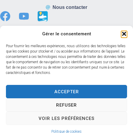
Nous contacter
Gérer le consentement
Horaires d’ouverture
Pour fournir les meilleures expériences, nous utilisons des technologies telles
que les cookies pour stocker et / ou accéder aux informations de l’appareil. Le
Du lundi au vendredi :
consentement à ces technologies nous permettra de traiter des données telles
8h30 – 12h00
que le comportement de navigation ou les identifiants uniques sur ce site. Le
fait de ne pas consentir ou de retirer son consentement peut nuire à certaines
13h30 – 17h30
caractéristiques et fonctions.
Samedi :
08h30 – 12h00
Accéder au back-office
ACCEPTER
REFUSER
Accessibilité
Mentions légales
Confidentialité
VOIR LES PRÉFÉRENCES
Données personnelles
Plan du site
© 2024 Propulsé par Utopia
Politique de cookies