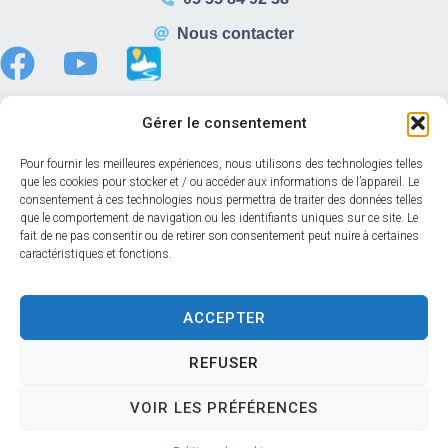
Nous contacter
Gérer le consentement
Horaires d’ouverture
Pour fournir les meilleures expériences, nous utilisons des technologies telles
que les cookies pour stocker et / ou accéder aux informations de l’appareil. Le
Du lundi au vendredi :
consentement à ces technologies nous permettra de traiter des données telles
8h30 – 12h00
que le comportement de navigation ou les identifiants uniques sur ce site. Le
fait de ne pas consentir ou de retirer son consentement peut nuire à certaines
13h30 – 17h30
caractéristiques et fonctions.
Samedi :
08h30 – 12h00
Accéder au back-office
ACCEPTER
REFUSER
Accessibilité
Mentions légales
Confidentialité
VOIR LES PRÉFÉRENCES
Données personnelles
Plan du site
© 2024 Propulsé par Utopia